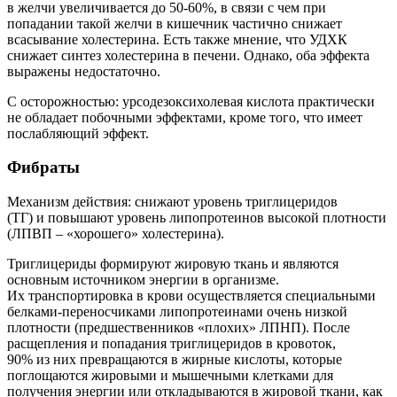
в желчи увеличивается до 50-60%, в связи с чем при
попадании такой желчи в кишечник частично снижает
всасывание холестерина. Есть также мнение, что УДХК
снижает синтез холестерина в печени. Однако, оба эффекта
выражены недостаточно.
С осторожностью: урсодезоксихолевая кислота практически
не обладает побочными эффектами, кроме того, что имеет
послабляющий эффект.
Фибраты
Механизм действия: снижают уровень триглицеридов
(ТГ) и повышают уровень липопротеинов высокой плотности
(ЛПВП – «хорошего» холестерина).
Триглицериды формируют жировую ткань и являются
основным источником энергии в организме.
Их транспортировка в крови осуществляется специальными
белками-переносчиками липопротеинами очень низкой
плотности (предшественников «плохих» ЛПНП). После
расщепления и попадания триглицеридов в кровоток,
90% из них превращаются в жирные кислоты, которые
поглощаются жировыми и мышечными клетками для
получения энергии или откладываются в жировой ткани, как