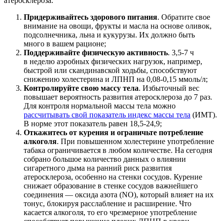
атеросклероза.
Придерживайтесь здорового питания
. Обратите свое
внимание на овощи, фрукты и масла на основе оливок,
подсолнечника, льна и кукурузы. Их должно быть
много в вашем рационе;
Поддерживайте физическую активность
. 3,5-7 ч
в неделю аэробных физических нагрузок, например,
быстрой или скандинавской ходьбы, способствуют
снижению холестерина и ЛПНП на 0,08-0,15 ммоль/л;
Контролируйте свою массу тела
. Избыточный вес
повышает вероятность развития атеросклероза до 7 раз.
Для контроля нормальной массы тела можно
рассчитывать свой показатель индекс массы тела
(ИМТ).
В норме этот показатель равен 18,5-24,9;
Откажитесь от курения и ограничьте потребление
алкоголя
. При повышенном холестерине употребление
табака ограничивается в любом количестве. На сегодня
собрано большое количество данных о влиянии
сигаретного дыма на ранний риск развития
атеросклероза, особенно на стенки сосудов. Курение
снижает образование в стенке сосудов важнейшего
соединения — оксида азота (NO), который влияет на их
тонус, блокируя расслабление и расширение. Что
касается алкоголя, то его чрезмерное употребление