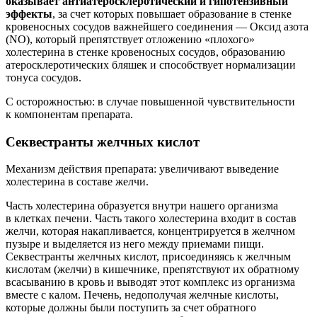
оказывает антиатеросклеротический и гипотензивный
эффекты
, за счет которых повышает образование в стенке
кровеносных сосудов важнейшего соединения — Оксид азота
(NO), который препятствует отложению «плохого»
холестерина в стенке кровеносных сосудов, образованию
атеросклеротических бляшек и способствует нормализации
тонуса сосудов.
С осторожностью: в случае повышенной чувствительности
к компонентам препарата.
Секвестранты желчных кислот
Механизм действия препарата: увеличивают выведение
холестерина в составе желчи.
Часть холестерина образуется внутри нашего организма
в клетках печени. Часть такого холестерина входит в состав
желчи, которая накапливается, концентрируется в желчном
пузыре и выделяется из него между приемами пищи.
Секвестранты желчных кислот, присоединяясь к желчным
кислотам (желчи) в кишечнике, препятствуют их обратному
всасыванию в кровь и выводят этот комплекс из организма
вместе с калом. Печень, недополучая желчные кислоты,
которые должны были поступить за счет обратного