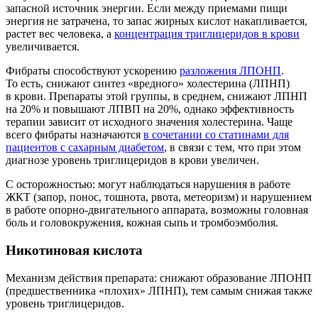
запасной источник энергии. Если между приемами пищи
энергия не затрачена, то запас жирных кислот накапливается,
растет вес человека, а
концентрация триглицеридов в крови
увеличивается.
Фибраты способствуют ускорению
разложения ЛПОНП
.
То есть, снижают синтез «вредного» холестерина (ЛПНП)
в крови. Препараты этой группы, в среднем, снижают ЛПНП
на 20% и повышают ЛПВП на 20%, однако эффективность
терапии зависит от исходного значения холестерина. Чаще
всего фибраты назначаются
в сочетании со статинами для
пациентов с сахарным диабетом
, в связи с тем, что при этом
диагнозе уровень триглицеридов в крови увеличен.
С осторожностью: могут наблюдаться нарушения в работе
ЖКТ (запор, понос, тошнота, рвота, метеоризм) и нарушением
в работе опорно-двигательного аппарата, возможны головная
боль и головокружения, кожная сыпь и тромбоэмболия.
Никотиновая кислота
Механизм действия препарата: снижают образование ЛПОНП
(предшественника «плохих» ЛПНП), тем самым снижая также
уровень триглицеридов.