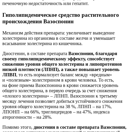
печеночную недостаточность или гепатит.
Гиполипидемическое средство растительного
происхождения Вазоспонин
Механизм действия препарата: увеличивает выведение
холестерина из организма в составе желчи и уменьшает
всасывание холестерина из кишечника.
Диосгенин, в составе препарата
Вазоспонин, благодаря
своему гиполипидемическому эффекту, способствует
снижению уровня общего холестерина и липопротеинов
низкой плотности (ЛПНП), а также повышает уровень
ЛПВП
, то есть нормализует баланс между «вредным»
и «полезным» холестерином в крови человека. То есть,
на фоне приема Вазоспонина в крови снижается уровень
общего холестерина, в первую очередь за счет снижения
«плохого холестерина» – ЛПНП. Вазоспонин к третьему
месяцу лечения позволяет добиться устойчивого снижения
уровня общего холестерина на 38 %, ЛПНП – на 17%,
ЛПОНП – на 66%, триглицеридов – на 47%, индекса
атерогенности – на 28%.
Помимо этого,
диосгенин в составе препарата Вазоспонин,