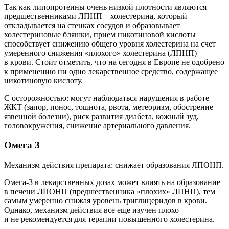
Так как липопротеины очень низкой плотности являются
предшественниками ЛПНП – холестерина, который
откладывается на стенках сосудов и образовывает
холестериновые бляшки, прием никотиновой кислоты
способствует снижению общего уровня холестерина на счет
умеренного снижения «плохого» холестерина (ЛПНП)
в крови. Стоит отметить, что на сегодня в Европе не одобрено
к применению ни одно лекарственное средство, содержащее
никотиновую кислоту.
С осторожностью: могут наблюдаться нарушения в работе
ЖКТ (запор, понос, тошнота, рвота, метеоризм, обострение
язвенной болезни), риск развития диабета, кожный зуд,
головокружения, снижение артериального давления.
Омега 3
Механизм действия препарата: снижает образования ЛПОНП.
Омега-3 в лекарственных дозах может влиять на образование
в печени ЛПОНП (предшественника «плохих» ЛПНП), тем
самым умеренно снижая уровень триглицеридов в крови.
Однако, механизм действия все еще изучен плохо
и не рекомендуется для терапии повышенного холестерина.