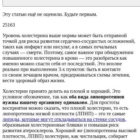
Эту статью ещё не оценили. Будьте первым.
25163
Уровень холестерина выше нормы может быть отправной
точкой для риска развития сердечно-сосудистых осложнений,
таких как инфаркт или инсульт, а в самых печальных
случаях — смерти. Поэтому, самое важное при обнаружении
повышенного холестерина в крови — это разобраться как
именно можно спасти себя от последствий. Это вполне
реально при выполнении 3-х пунктов: быть в контакте
со своим лечащим врачом, придерживаться схемы лечения,
вести здоровый образ жизни.
Холестерин принято делить на плохой и хороший. Это
условное обозначение, так как
оба вида липопротеинов
нужны нашему организму одинаково
. Для простоты
восприятия можно сказать, что плохой холестерин, то есть
липопротеины низкой плотности (ЛПНП) – это те самые
липиды, которые могут откладываться на стенке сосудов
,
образовывая холестериновые бляшки и повышая риск
развития атеросклероза. Хороший же (липопротеины высокой
плотности, ЛПВП) холестерин, как чистильщик, собирает