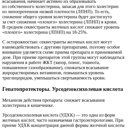
всасывания, начинает активно их образовывать
из собственного холестерина, запасая для этого холестерин
из липопротеинов низкой плотности (ЛПНП). То есть,
снижение общего уровня холестерина будет достигнуто
за счет снижения «плохого» холестерина (ЛПНП) в крови.
В среднем секвестранты желчных кислот снижают уровень
«плохого» холестерина (ЛПНП) на 18-25%.
С осторожностью: секвестранты желчных кислот могут
взаимодействовать с другими препаратами, поэтому особое
внимание уделяется схеме приема препарата и принимаемой
дозе. При приеме препаратов этой группы могут наблюдаться
нарушения в работе ЖКТ (запор, понос, тошнота,
повышенное газообразование), снижаться всасывание
жирорастворимых витаминов, повышаться уровень
триглицеридов, уменьшаться свертываемость крови.
Гепатопротекторы. Урсодезоксихолевая кислота
Механизм действия препарата: снижает всасывания
холестерина в кишечнике.
Урсодезоксихолевая кислота (УДХК) — это одна из форм
желчных кислот, часто назначаемая гастроэнтерологами. При
приеме УДХК концентрация данной формы желчной кислоты