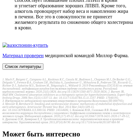
способствует повышение плохих ЛПНП в крови
и угнетает образование хороших ЛПВП. Кроме того,
алкоголь провоцирует набор веса и накоплению жира
в печени. Все это в совокупности не принесет
желаемого результата по снижению общего холестерина
в крови.
Материал проверен
медицинской командой Миллор Фарма.
Список литературы
1. Mach F., Baigent C., Catapano A.L., Koskinas K.С., Casula M., Badimon L., Chapman M.J., De Backer G.G.,
Delgado V., Ference B.А., Graham I.М., Halliday A., Landmesser U., Mihaylova B., Pedersen T.R., Riccardi G.,
Richter D.J., Sabatine M.S., Taskinen M., Tokgozoglu L., Wiklund O. 2019 Рекомендации ESC/EAS по лечению
дислипидемий: модификация липидов для снижения сердечно-сосудистого риска. Российский
кардиологический журнал. 2020;25(5):3826. doi.org/10.15829/1560-4071-2020-3826; 2. Burnett JR,
Huff MW. Cholesterol absorption inhibitors as a therapeutic option for hypercholesterolaemia. Expert Opin
Investig Drugs. 2006 Nov;15(11):1337-51. doi: 10.1517/13543784.15.11.1337. PMID: 17040195;
3. Инструкция по медицинскому применению лекарственного препарата Вазоспонин (ЛП-000793);
4. Messner B, Bernhard D. Smoking and cardiovascular disease: mechanisms of endothelial dysfunction and
early atherogenesis. Arterioscler Thromb Vasc Biol. 2014 Mar;34(3):509-15.
doi: 10.1161/ATVBAHA.113.300156. PMID: 24554606; 5. Коковина Ю.В., Симинько Я.В. Новые
возможности коррекции дислипидемии у пациентов с диффузными изменениями печени и холестерозом
желчного пузыря. Медицинский алфавит. 2020;(17):49-52. doi.org/10.33667/2078-5631-2020-17-49-52;
6. Драпкина О.М., Буеверова Е.Л. Урсодезоксихолевая кислота: терапевтическая ниша в практике
интерниста. Терапевтический архив. 2015;87(4):84 90. doi.org/10.17116/terarkh201587484-90
Может быть интересно