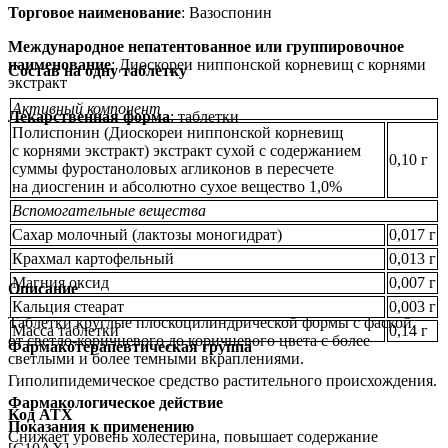
Торговое наименование
: Вазоспонин
Международное непатентованное или группировочное
наименование
: Диоскореи ниппонской корневищ с корнями
Состав на одну таблетку
экстракт
Активный компонент
Лекарственная форма
: таблетки
Полиспонин (Диоскореи ниппонской корневищ
с корнями экстракт) экстракт сухой с содержанием
0,10 г
суммы фуростаноловых агликонов в пересчете
на диосгенин и абсолютно сухое вещество 1,0%
Вспомогательные вещества
Сахар молочный (лактозы моногидрат)
0,017 г
Крахмал картофельный
0,013 г
Магния оксид
0,007 г
Описание
Кальция стеарат
0,003 г
Таблетки круглые плоскоцилиндрической формы с фаской,
Масса таблетки
0,14 г
от светло-коричневого до коричневого цвета с более
Фармакотерапевтическая группа
светлыми и более темными вкраплениями.
Гиполипидемическое средство растительного происхождения.
Фармакологическое действие
Код АТХ
Показания к применению
Снижает уровень холестерина, повышает содержание