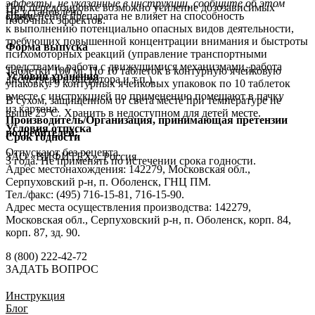
эффекты, не указанные в инструкции, сообщите об этом
При передозировке возможно усиление дозозависимых
Не установлено.
врачу.
Применение препарата не влияет на способность
побочных эффектов.
к выполнению потенциально опасных видов деятельности,
требующих повышенной концентрации внимания и быстроты
Форма выпуска
психомоторных реакций (управление транспортными
средствами, работа с движущимися механизмами, работа
Таблетки 100 мг. По 10 таблеток в контурную ячейковую
Условия хранения
диспетчера и оператора и т.п.).
упаковку. 9 контурных ячейковых упаковок по 10 таблеток
вместе с инструкцией по применению помещают в пачку
В сухом, защищенном от света месте при температуре не
из картона.
выше 25°С. Хранить в недоступном для детей месте.
Производитель/Организация, принимающая претензии
Условия отпуска
потребителей:
Срок годности
Отпускают без рецепта.
ЗАО «ВИФИТЕХ», Россия
3 года. Не применять по истечении срока годности.
Адрес местонахождения: 142279, Московская обл.,
Серпуховский р-н, п. Оболенск, ГНЦ ПМ.
Тел./факс: (495) 716-15-81, 716-15-90.
Адрес места осуществления производства: 142279,
Московская обл., Серпуховский р-н, п. Оболенск, корп. 84,
корп. 87, зд. 90.
8 (800) 222-42-72
ЗАДАТЬ ВОПРОС
Инструкция
Блог