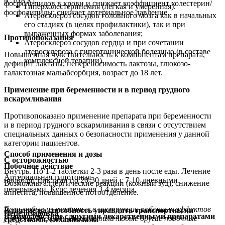
[С10АХ].
фосфолипидов в крови и снижает коэффициент холестерин/
Гиперхолестеринемия (легкая и умеренная).
фосфолипиды; снижает артериальное давление.
Атеросклероз сосудов головного мозга как в начальных
его стадиях (в целях профилактики), так и при
выраженных формах заболевания;
Противопоказания
Атеросклероз сосудов сердца и при сочетании
атеросклероза с гипертонической болезнью (в составе
Повышенная чувствительность к компонентам препарата,
комплексной терапии).
дефицит лактазы, непереносимость лактозы, глюкозо-
галактозная мальабсорбция, возраст до 18 лет.
Применение при беременности и в период грудного
вскармливания
Противопоказано применение препарата при беременности
и в период грудного вскармливания в связи с отсутствием
специальных данных о безопасности применения у данной
категории пациентов.
Способ применения и дозы
С осторожностью
Побочное действие
Внутрь. По 1-2 таблетки 2-3 раза в день после еды. Лечение
Артериальная гипотония.
проводят циклами по 20-30 дней с 7-10-дневными
Возможны аллергические реакции (кожный зуд), снижение
перерывами. Курс лечения 3-4 месяца.
аппетита, повышенное потоотделение.
Если любые из указанных в инструкции побочных эффектов
Влияние на способность управлять транспортными
Передозировка
Взаимодействие с другими лекарственными препаратами
усугубляются, или Вы заметили любые другие побочные
средствами, механизмами