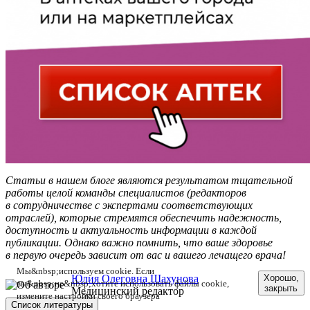
Статьи в нашем блоге являются результатом тщательной
работы целой команды специалистов (редакторов
в сотрудничестве с экспертами соответствующих
отраслей), которые стремятся обеспечить надежность,
доступность и актуальность информации в каждой
публикации. Однако важно помнить, что ваше здоровье
в первую очередь зависит от вас и вашего лечащего врача!
Мы&nbsp;используем cookie. Если
Юлия Олеговна Шахунова
Хорошо,
вы&nbsp;не&nbsp;хотите использовать файлы cookie,
закрыть
Медицинский редактор
измените настройки своего браузера
Список литературы