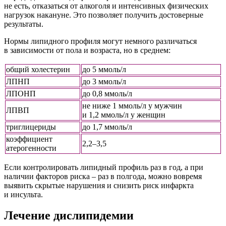
не есть, отказаться от алкоголя и интенсивных физических
нагрузок накануне. Это позволяет получить достоверные
результаты.
Нормы липидного профиля могут немного различаться
в зависимости от пола и возраста, но в среднем:
общий холестерин
до 5 ммоль/л
ЛПНП
до 3 ммоль/л
ЛПОНП
до 0,8 ммоль/л
не ниже 1 ммоль/л у мужчин
ЛПВП
и 1,2 ммоль/л у женщин
триглицериды
до 1,7 ммоль/л
коэффициент
2,2–3,5
атерогенности
Если контролировать липидный профиль раз в год, а при
наличии факторов риска – раз в полгода, можно вовремя
выявить скрытые нарушения и снизить риск инфаркта
и инсульта.
Лечение дислипидемии