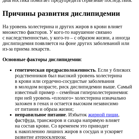
диагностика помогает предупредить серьезные последствия.
Причины развития дислипидемии
На уровень холестерина и других жиров в крови влияет
множество факторов. У кого-то нарушение связано
с наследственностью, у кого-то – с образом жизни, а иногда
дислипидемия появляется на фоне других заболеваний или
из-за приема лекарств.
Основные факторы дислипидемии
:
генетическая предрасположенность
. Если у близких
родственников был высокий уровень холестерина
в крови или сердечно-сосудистые заболевания
в молодом возрасте, риск дислипидемии выше. Самый
известный пример – семейная гиперхолестеринемия:
при ней уровень «плохого» холестерина изначально
заложен в генах и остается высоким независимо
от питания и образа жизни;
неправильное питание
. Избыток
жирной пищи
,
фастфуда, трансжиров и сахара напрямую влияет
на состав крови. Со временем это приводит
к накоплению лишних жиров в сосудах и ускоряет
развитие атеросклероза;