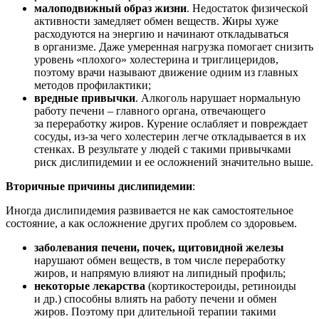
малоподвижный образ жизни
. Недостаток физической
активности замедляет обмен веществ. Жиры хуже
расходуются на энергию и начинают откладываться
в организме. Даже умеренная нагрузка помогает снизить
уровень «плохого» холестерина и триглицеридов,
поэтому врачи называют движение одним из главных
методов профилактики;
вредные привычки
. Алкоголь нарушает нормальную
работу печени – главного органа, отвечающего
за переработку жиров. Курение ослабляет и повреждает
сосуды, из-за чего холестерин легче откладывается в их
стенках. В результате у людей с такими привычками
риск дислипидемии и ее осложнений значительно выше.
Вторичные причины дислипидемии
:
Иногда дислипидемия развивается не как самостоятельное
состояние, а как осложнение других проблем со здоровьем.
заболевания печени, почек, щитовидной железы
нарушают обмен веществ, в том числе переработку
жиров, и напрямую влияют на липидный профиль;
некоторые лекарства
(кортикостероиды, ретиноиды
и др.) способны влиять на работу печени и обмен
жиров. Поэтому при длительной терапии такими