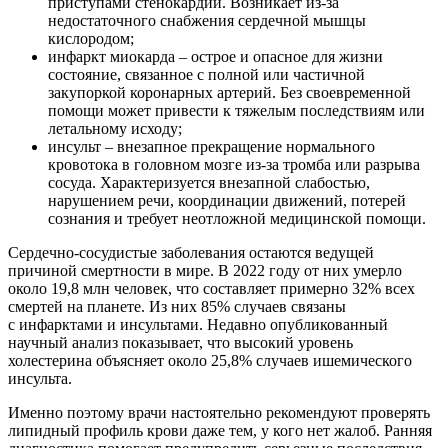
приступами стенокардии. Возникает из-за
недостаточного снабжения сердечной мышцы
кислородом;
инфаркт миокарда – острое и опасное для жизни
состояние, связанное с полной или частичной
закупоркой коронарных артерий. Без своевременной
помощи может привести к тяжелым последствиям или
летальному исходу;
инсульт – внезапное прекращение нормального
кровотока в головном мозге из-за тромба или разрыва
сосуда. Характеризуется внезапной слабостью,
нарушением речи, координации движений, потерей
сознания и требует неотложной медицинской помощи.
Сердечно‑сосудистые заболевания остаются ведущей
причиной смертности в мире. В 2022 году от них умерло
около 19,8 млн человек, что составляет примерно 32% всех
смертей на планете. Из них 85% случаев связаны
с инфарктами и инсультами. Недавно опубликованный
научный анализ показывает, что высокий уровень
холестерина объясняет около 25,8% случаев ишемического
инсульта.
Именно поэтому врачи настоятельно рекомендуют проверять
липидный профиль крови даже тем, у кого нет жалоб. Ранняя