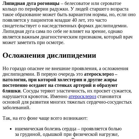
Липидная дуга роговицы
– белесоватое или сероватое
кольцо по периферии радужки. У людей старшего возраста
такое образование может быть вариантом нормы, но, если оно
появляется у пациентов младше 40 лет, это часто
свидетельствует о наследственных формах дислипидемии.
Липидная дуга сама по себе не влияет на зрение, однако
является важным диагностическим признаком, который врач
может заметить при осмотре.
Осложнения дислипидемии
Но гораздо опаснее не внешние проявления, а осложнения
дислипидемии. В первую очередь это
атеросклероз –
патология, при которой холестерин и другие жиры
постепенно оседают на стенках артерий и образуют
бляшки
. Сосуды теряют эластичность, их просвет сужается,
нарушается кровоток. Именно
атеросклероз
становится
основой для развития многих тяжелых сердечно-сосудистых
заболеваний.
Так, на его фоне чаще всего возникают:
ишемическая болезнь сердца – проявляется болью
за грудиной, одышкой при физической нагрузке,