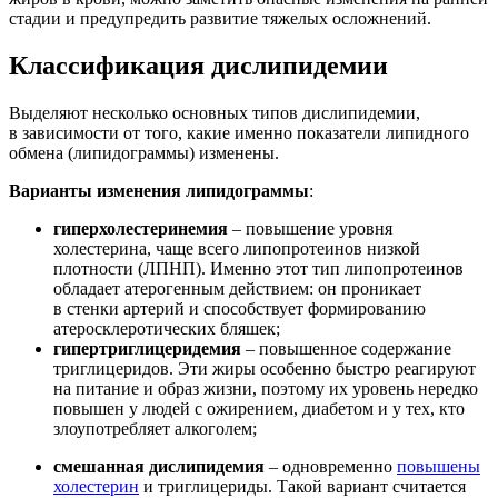
стадии и предупредить развитие тяжелых осложнений.
Классификация дислипидемии
Выделяют несколько основных типов дислипидемии,
в зависимости от того, какие именно показатели липидного
обмена (липидограммы) изменены.
Варианты изменения липидограммы
:
гиперхолестеринемия
– повышение уровня
холестерина, чаще всего липопротеинов низкой
плотности (ЛПНП). Именно этот тип липопротеинов
обладает атерогенным действием: он проникает
в стенки артерий и способствует формированию
атеросклеротических бляшек;
гипертриглицеридемия
– повышенное содержание
триглицеридов. Эти жиры особенно быстро реагируют
на питание и образ жизни, поэтому их уровень нередко
повышен у людей с ожирением, диабетом и у тех, кто
злоупотребляет алкоголем;
смешанная дислипидемия
– одновременно
повышены
холестерин
и триглицериды. Такой вариант считается