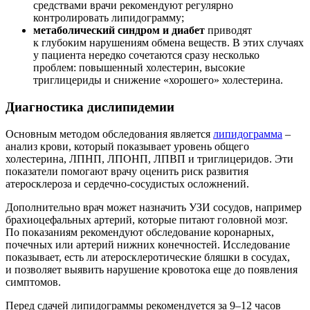
средствами врачи рекомендуют регулярно
контролировать липидограмму;
метаболический синдром и диабет
приводят
к глубоким нарушениям обмена веществ. В этих случаях
у пациента нередко сочетаются сразу несколько
проблем: повышенный холестерин, высокие
триглицериды и снижение «хорошего» холестерина.
Диагностика дислипидемии
Основным методом обследования является
липидограмма
–
анализ крови, который показывает уровень общего
холестерина, ЛПНП, ЛПОНП, ЛПВП и триглицеридов. Эти
показатели помогают врачу оценить риск развития
атеросклероза и сердечно-сосудистых осложнений.
Дополнительно врач может назначить УЗИ сосудов, например
брахиоцефальных артерий, которые питают головной мозг.
По показаниям рекомендуют обследование коронарных,
почечных или артерий нижних конечностей. Исследование
показывает, есть ли атеросклеротические бляшки в сосудах,
и позволяет выявить нарушение кровотока еще до появления
симптомов.
Перед сдачей липидограммы рекомендуется за 9–12 часов