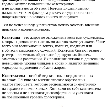
годами живут с повышенным холестерином
и не догадываются об этом. Поэтому дислипидемию
называют «тихим фактором риска»: сосуды постепенно
повреждаются, но человек ничего не ощущает.
Тем не менее иногда у пациентов можно заметить внешние
признаки накопления жиров:
Ксантомы
– это жировые отложения в коже или сухожилиях,
которые проявляются плотными желтоватыми узелками. Чаще
всего они возникают на локтях, коленях, ягодицах или
в области ахилловых сухожилий. Ксантомы бывают разного
размера – от мелких образований до крупных бляшек,
заметных на расстоянии. Их появление связано с длительным
повышением уровня липидов в крови и является внешним
маркером нарушенного обмена жиров.
Ксантелазмы
– особый вид ксантом, сосредоточенных
на веках. Обычно это мягкие плоские образования
желтоватого цвета, которые располагаются симметрично
на верхних и нижних веках. Хотя сами по себе ксантелазмы
не опасны и не вызывают дискомфорта, они указывают
на повышенный уровень холестерина.