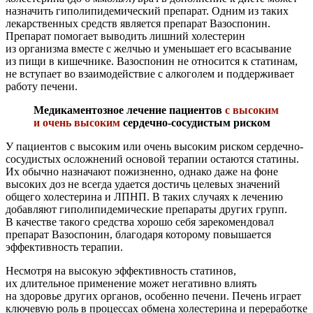
назначить гиполипидемический препарат. Одним из таких
лекарственных средств является препарат Вазоспонин.
Препарат помогает выводить лишний холестерин
из организма вместе с желчью и уменьшает его всасывание
из пищи в кишечнике. Вазоспонин не относится к статинам,
не вступает во взаимодействие с алкоголем и поддерживает
работу печени.
Медикаментозное лечение пациентов
с высоким
и очень высоким
сердечно-сосудистым риском
У пациентов с высоким или очень высоким риском сердечно-
сосудистых осложнений основой терапии остаются статины.
Их обычно назначают пожизненно, однако даже на фоне
высоких доз не всегда удается достичь целевых значений
общего холестерина и ЛПНП. В таких случаях к лечению
добавляют гиполипидемические препараты других групп.
В качестве такого средства хорошо себя зарекомендовал
препарат Вазоспонин, благодаря которому повышается
эффективность терапии.
Несмотря на высокую эффективность статинов,
их длительное применение может негативно влиять
на здоровье других органов, особенно печени. Печень играет
ключевую роль в процессах обмена холестерина и переработке