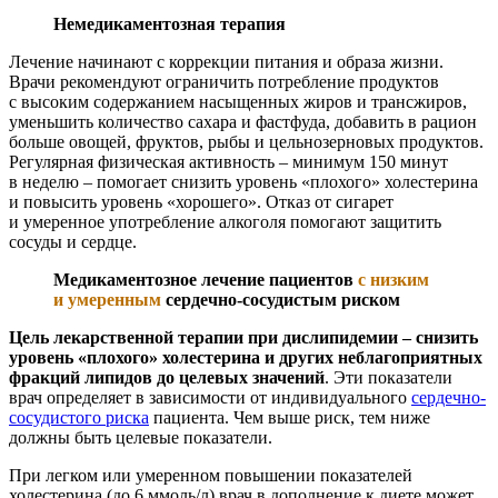
Немедикаментозная терапия
Лечение начинают с коррекции питания и образа жизни.
Врачи рекомендуют ограничить потребление продуктов
с высоким содержанием насыщенных жиров и трансжиров,
уменьшить количество сахара и фастфуда, добавить в рацион
больше овощей, фруктов, рыбы и цельнозерновых продуктов.
Регулярная физическая активность – минимум 150 минут
в неделю – помогает снизить уровень «плохого» холестерина
и повысить уровень «хорошего». Отказ от сигарет
и умеренное употребление алкоголя помогают защитить
сосуды и сердце.
Медикаментозное лечение пациентов
с низким
и умеренным
сердечно-сосудистым риском
Цель лекарственной терапии при дислипидемии – снизить
уровень «плохого» холестерина и других неблагоприятных
фракций липидов до целевых значений
. Эти показатели
врач определяет в зависимости от индивидуального
сердечно-
сосудистого риска
пациента. Чем выше риск, тем ниже
должны быть целевые показатели.
При легком или умеренном повышении показателей
холестерина (до 6 ммоль/л) врач в дополнение к диете может