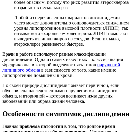
более опасным, потому что риск развития атеросклероза
возрастает в несколько раз.
Любой из перечисленных вариантов дислипидемии
часто может дополнительно сопровождаться снижением
уровня липопротеинов высокой плотности (ЛПВП), так
называемого «хорошего» холестерина. ЛПВП помогают
выводить излишки жиров из сосудов. Если их мало,
атеросклероз развивается быстрее.
Врачи в работе используют разные классификации
дислипидемии. Одна из самых известных – классификация
Фредриксона, в которой выделяют пять типов
нарушений
липидного обмена
в зависимости от того, какие именно
липопротеины повышены в крови.
По своей природе дислипидемия бывает первичной, если
обусловлена наследственными нарушениями липидного
обмена, и вторичной – которая возникает из-за других
заболеваний или образа жизни человека.
Особенности симптомов дислипидемии
Главная
проблема патологии в том, что долгое время
дислипидемия никак себя не проявляет
. Многие люди